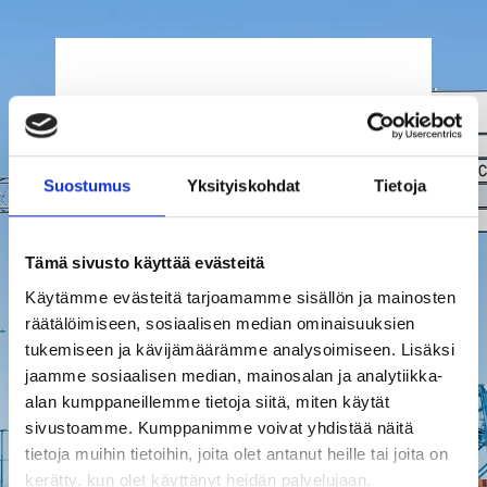
FROM US TO THE
WORLD –
CONTACT US
Suostumus
Yksityiskohdat
Tietoja
Our main office is located in Kerava,
with excellent transport connections.
Tämä sivusto käyttää evästeitä
We also have a warehouse in Nokia,
Käytämme evästeitä tarjoamamme sisällön ja mainosten
near Tampere.
räätälöimiseen, sosiaalisen median ominaisuuksien
We operate from these locations to
tukemiseen ja kävijämäärämme analysoimiseen. Lisäksi
wherever the roads lead. We’ll take
jaamme sosiaalisen median, mainosalan ja analytiikka-
care of all your transport, logistics or
alan kumppaneillemme tietoja siitä, miten käytät
warehouse needs!
sivustoamme. Kumppanimme voivat yhdistää näitä
tietoja muihin tietoihin, joita olet antanut heille tai joita on
kerätty, kun olet käyttänyt heidän palvelujaan.