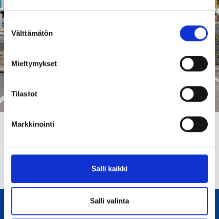
REQUEST A QUOTE
Suostumuksen
Välttämätön
valinta
ALL TRANSPORT SERVICES
Mieltymykset
Tilastot
Markkinointi
Salli kaikki
Salli valinta