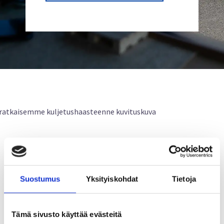
RATKAISEMME
KULJETUSHAASTEESI –
Suostumus
Yksityiskohdat
Tietoja
MINKÄ KANSSA KAMPPAILET?
Mottomme on, että ratkaisemme kaikki
Tämä sivusto käyttää evästeitä
kuljetushaasteet. Näin ollen meiltä löytyy