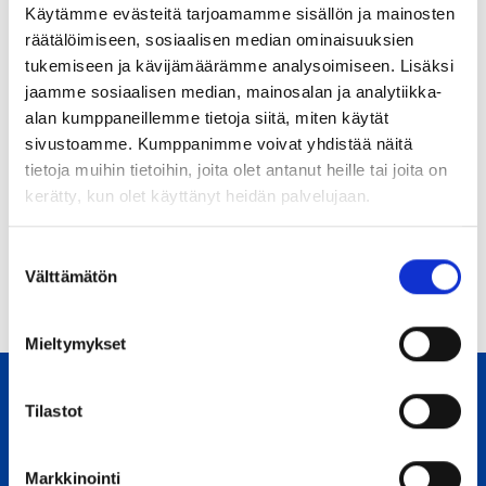
Käytämme evästeitä tarjoamamme sisällön ja mainosten
varmasti ratkaisu myös sinun yrityksellesi, mikäli
räätälöimiseen, sosiaalisen median ominaisuuksien
painiskelet kuljettamiseen, varastointiin ja
tukemiseen ja kävijämäärämme analysoimiseen. Lisäksi
huolintaan liittyvien asioiden kanssa.
jaamme sosiaalisen median, mainosalan ja analytiikka-
Kysy ihmeessä apuamme!
alan kumppaneillemme tietoja siitä, miten käytät
sivustoamme. Kumppanimme voivat yhdistää näitä
tietoja muihin tietoihin, joita olet antanut heille tai joita on
TUTUSTU MEIHIN
kerätty, kun olet käyttänyt heidän palvelujaan.
Suostumuksen
Välttämätön
valinta
Mieltymykset
Tilastot
Markkinointi