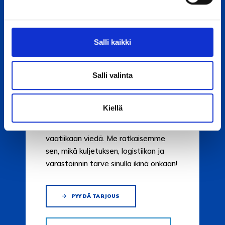
MEILTÄ MAAILMALLE –
OTA YHTEYTTÄ
Salli kaikki
Päätoimipaikkamme sijaitsee
erinomaisten liikenneyhteyksien
varrella Keravalla, ja lisäksi meillä on
Salli valinta
varasto Tampereen kupeessa
Nokialla.
Kiellä
Näistä paikoista operoimme
kuljetuspalvelut sinne, minne tie
vaatiikaan viedä. Me ratkaisemme
sen, mikä kuljetuksen, logistiikan ja
varastoinnin tarve sinulla ikinä onkaan!
PYYDÄ TARJOUS