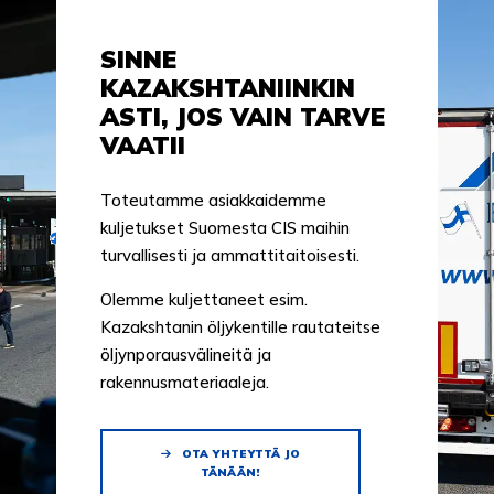
SINNE
KAZAKSHTANIINKIN
ASTI, JOS VAIN TARVE
VAATII
Toteutamme asiakkaidemme
kuljetukset Suomesta CIS maihin
turvallisesti ja ammattitaitoisesti.
Olemme kuljettaneet esim.
Kazakshtanin öljykentille rautateitse
öljynporausvälineitä ja
rakennusmateriaaleja.
OTA YHTEYTTÄ JO
TÄNÄÄN!